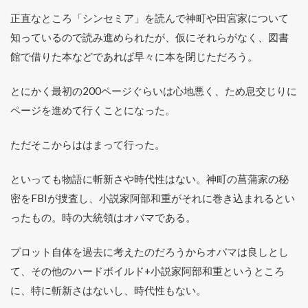
正直なところ「シンセミア」を読んで神町や田宮家について
知っているので読み進められたが、仮にそれらがなく、図書
館で借りた本などであれば早々に本を閉じただろう。
とにかく最初の200ページぐらいは心地悪く、ため息交じりに
ページを進めて行くことになった。
ただそこからははまって行った。
といっても物語に斬新さや時代性はない。神町の菖蒲家の秘
密をFBIが捜査し、小説家阿部和重がそれに巻き込まれるとい
ったもの。時の大統領はオバマである。
プロット自体を過去に考えたのだろうからオバマは良しとし
て、その他のハードボイルド+小説家阿部和重というところ
に、特に斬新さはないし、時代性もない。