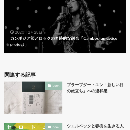
2020年2月28日
カンボジア節とロックの奇跡的な融合「Cambodian space
project」
関連する記事
プラープダー・ユン「新しい目
book
の旅立ち」への違和感
ウエルベックと春樹を生きる人
book