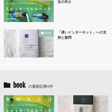
生の辛さ
「遅いインターネット」への支
book
持と疑問
book
の最新記事8件