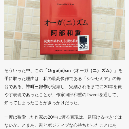
そういった中、この
「Orga(ni)sm（オーガ（ニ）ズム）」
を
手に取った理由は、私の最高傑作である「シンセミア」の舞
台である、
神町三部作
が完結し、完結されるまでに20年を費
やす表現であったことが、作家阿部和重のTweetを通して、
知ってしまったことがきっかけだった。
一度は敬愛した作家の20年に渡る表現は、見届けるべきでは
ないか。とまあ、割とポジティブな心持ちだったことにあ