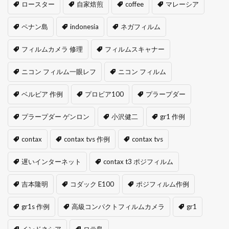
ロースター
自家焙煎
coffee
マレーシア
ペナン島
indonesia
ネガフィルム
フィルムカメラ 修理
フィルムスキャナー
ニコン フィルム一眼レフ
ニコン フィルム
ベルビア 作例
プロビア100
プラープダー
プラープダー ゲンロン
小沢健二
gr1 作例
contax
contax tvs 作例
contax tvs
遅いインターネット
contax t3 ポジフィルム
吉本隆明
コダック E100
ポジフィルム作例
gr1s 作例
高級コンパクトフィルムカメラ
gr1
インドネシア
ロテ島