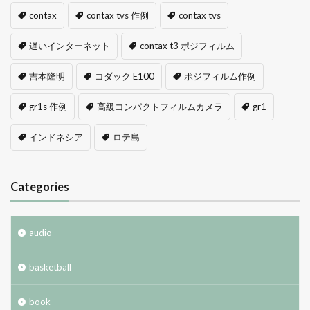
contax
contax tvs 作例
contax tvs
遅いインターネット
contax t3 ポジフィルム
吉本隆明
コダック E100
ポジフィルム作例
gr1s 作例
高級コンパクトフィルムカメラ
gr1
インドネシア
ロテ島
Categories
audio
basketball
book