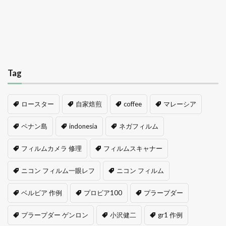
Tag
ロースター
自家焙煎
coffee
マレーシア
ペナン島
indonesia
ネガフィルム
フィルムカメラ 修理
フィルムスキャナー
ニコン フィルム一眼レフ
ニコン フィルム
ベルビア 作例
プロビア100
プラープダー
プラープダー ゲンロン
小沢健二
gr1 作例