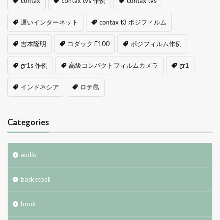
contax
contax tvs 作例
contax tvs
遅いインターネット
contax t3 ポジフィルム
吉本隆明
コダック E100
ポジフィルム作例
gr1s 作例
高級コンパクトフィルムカメラ
gr1
インドネシア
ロテ島
Categories
audio
basketball
book