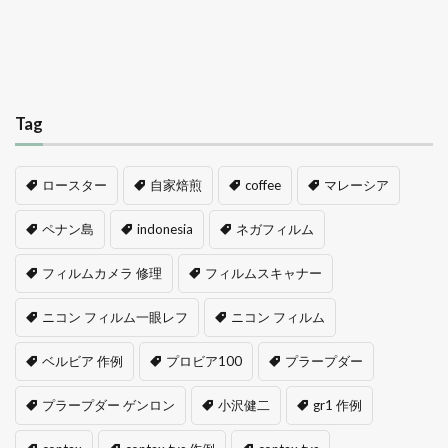
Tag
ロースター
自家焙煎
coffee
マレーシア
ペナン島
indonesia
ネガフィルム
フィルムカメラ 修理
フィルムスキャナー
ニコン フィルム一眼レフ
ニコン フィルム
ベルビア 作例
プロビア100
プラープダー
プラープダー ゲンロン
小沢健二
gr1 作例